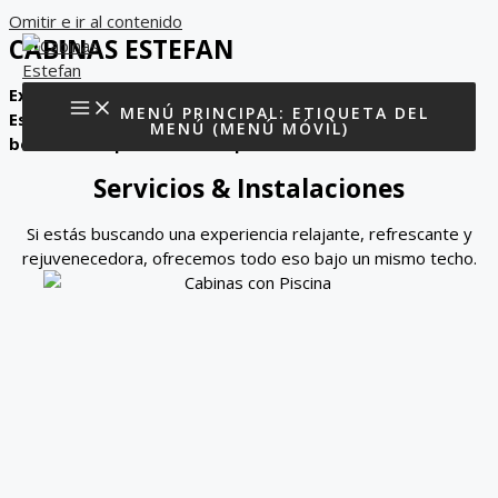
Omitir e ir al contenido
CABINAS ESTEFAN
Explora el corazón de Manuel Antonio desde Cabinas
MENÚ PRINCIPAL: ETIQUETA DEL
Estefan. Tu refugio entre la selva y el mar. Aventura y
MENÚ (MENÚ MÓVIL)
belleza te esperan en este paraíso.
Servicios & Instalaciones
Si estás buscando una experiencia relajante, refrescante y
rejuvenecedora, ofrecemos todo eso bajo un mismo techo.